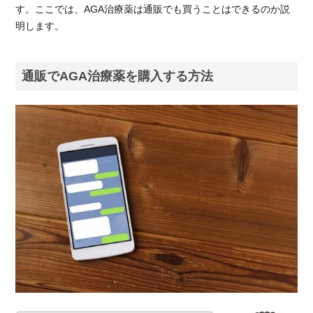
す。ここでは、AGA治療薬は通販でも買うことはできるのか説
AGA治
明します。
療薬は
個人輸
入する
必要が
通販でAGA治療薬を購入する方法
ある
1.2.
通販
で
AGA
治療
薬を
購入
する
メリ
ット
1.2.1.
安く
AGA治
療薬を