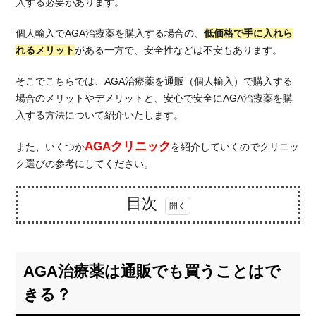
入する必要があります。
個人輸入でAGA治療薬を購入する場合の、
低価格で手に入れら
れるメリット
がある一方で、安全性などは不安もあります。
そこでこちらでは、AGA治療薬を通販（個人輸入）で購入する
場合のメリットやデメリットと、安心で安全にAGA治療薬を購
入する方法について紹介いたします。
AGAクリニック
また、いくつか
を紹介していくのでクリニッ
ク選びの参考にしてください。
目次
1.
AGA
治療
AGA治療薬は通販でも買うことはで
薬は
通販
きる？
でも