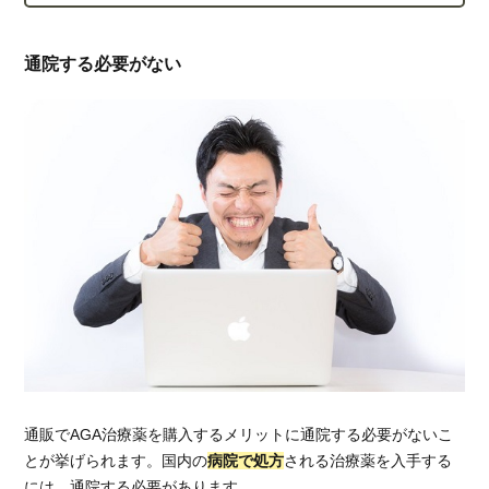
AGA
治療
薬を
通院する必要がない
通販
で購
入す
る場
合は
注意
通販でAGA治療薬を購入するメリットに通院する必要がないこ
とが挙げられます。国内の
病院で処方
される治療薬を入手する
には、通院する必要があります。