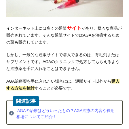
薬の
処方
を受
ける
サイト
インターネット上には多くの通販
があり、様々な商品が
メリ
ット
販売されています。そんな通販サイトではAGAを治療するため
の薬も販売しています。
2.1.1.
症状に
しかし、一般的な通販サイトで購入できるのは、育毛剤または
合った
サプリメントです。AGAのクリニックで処方してもらえるよう
治療薬
な治療薬を手に入れることはできません。
の処方
が受け
られる
AGA治療薬を手に入れたい場合には、通販サイト以外から
購入
する方法を検討
することが必要です。
2.1.2.
安心し
て服用
を続け
AGAの治療はどういったもの？AGA治療の内容や費用
ること
相場についてご紹介！
ができ
る