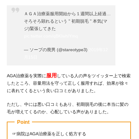
ＡＧＡ治療薬服用開始から１週間以上経過…
そろそろ顕れるという " 初期脱毛 " 本気(マ
ジ)緊張してきた
pic.twitter.com/qBKIwhlYmq
— ソープの廃男 (@stareotype3)
2019年12
月15日
服用
AGA治療薬を実際に
している人の声をツイッター上で検索
したところ、容量用法を守って正しく服用すれば、効果が徐々
に表れてくるという良い口コミがありました。
ただし、中には悪い口コミもあり、初期脱毛の後に本当に髪の
毛が増えてくるのか、心配している声がありました。
Point
病院はAGA治療薬を正しく処方する