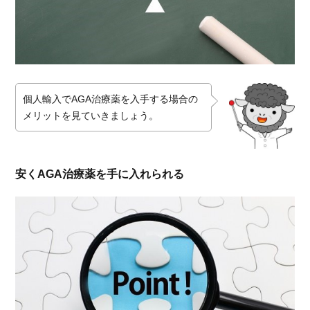
4.1.
治療
薬の
種類
で比
較
個人輸入でAGA治療薬を入手する場合の
4.2.
メリットを見ていきましょう。
治療
薬の
費用
で比
安くAGA治療薬を手に入れられる
較
4.3.
医院
数で
比較
5.
ク
リ