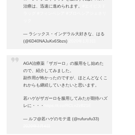
治療は、迅速に進められます。
#エイビスド
ラッグ
#フィンペシア
#プロペシアジェネリ
ック
— ラシックス・インデラル大好きな、はる
(@6D40NAJuKx6Sbzs)
2020年1月3日
AGA治療薬「ザガーロ」の服用をし始めた
ので、紹介してみました。
副作用が怖かったのですが、ほとんどなくこ
れからも継続していきたいと思います。
若ハゲがザガーロを服用してみたが期待ハズ
レに・・・
https://t.co/RCLn2zB21E
— ルフ@若ハゲのモテ道 (@rufurufu33)
2020年3月4日