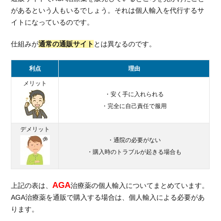
AGA
があるという人もいるでしょう。それは個人輸入を代行するサ
治療
イトになっているのです。
薬の
処方
が受
仕組みが
通常の通販サイト
とは異なるのです。
けら
れる
利点
理由
クリ
メリット
ニッ
・安く手に入れられる
クを
紹介
・完全に自己責任で服用
3.1.
デメリット
湘南
・通院の必要がない
美容
・購入時のトラブルが起きる場合も
AGA
クリ
ニッ
AGA
ク
上記の表は、
治療薬の個人輸入についてまとめています。
AGA治療薬を通販で購入する場合は、個人輸入による必要があ
3.2.
ります。
AGA