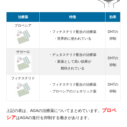
治療薬
特徴
効果
プロペシア
・フィナステリド配合の治療薬
DHTの
・世界的に使われている
抑制
ザガーロ
・デュタステリド配合の治療薬
DHTの
・新薬として高い効果が
抑制
期待されている
フィナステリド
・フィナステリド配合の治療薬
DHTの
・プロペシアのジェネリック薬
抑制
プロペ
上記の表は、AGAの治療薬についてまとめています。
シア
はAGAの進行を抑制する働きがあります。