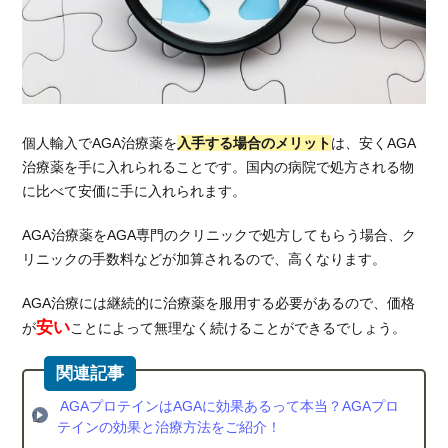
ニ
ッ
ク
に
通
え
な
個人輸入でAGA治療薬を
入手する場合のメリット
は、安くAGA
い
治療薬を手に入れられることです。国内の病院で処方される物
人
に比べて安価に手に入れられます。
は
育
毛
AGA治療薬をAGA専門のクリニックで処方してもらう場合、ク
剤
リニックの手数料などが加算されるので、高くなります。
が
お
AGA治療には継続的に治療薬を服用する必要があるので、価格
す
安い
が
ことによって無理なく続けることができるでしょう。
す
め
6.
AGAプロテインはAGAに効果あるって本当？AGAプロ
総
テインの効果と治療方法をご紹介！
括：