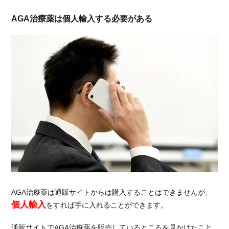
2.2.
AGA治療薬は個人輸入する必要がある
病院
で処
方さ
れる
AGA
治療
薬の
種類
2.3.
AGA
治療
薬の
効果
につ
いて
の評
AGA治療薬は通販サイトからは購入することはできませんが、
判
個人輸入
をすれば手に入れることができます。
3.
通販サイトでAGA治療薬を販売しているところを見かけたこと