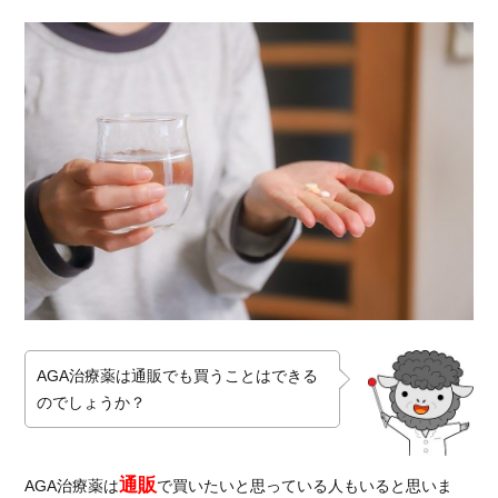
買う
こと
はで
き
る？
1.1.
通販
で
AGA
治療
薬を
購入
する
方法
1.1.1.
AGA治療薬は通販でも買うことはできる
通販サ
のでしょうか？
イトで
買える
もの
通販
AGA治療薬は
で買いたいと思っている人もいると思いま
1.1.2.