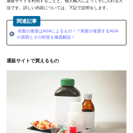
通販サイトを利用することと、個人輸入によって手に入れる方
完全な
自己責
法です。詳しい内容については、下記で説明をします。
任
1.3.2.
購入時
前髪の後退はAGAによるもの！？前髪が後退するAGA
のトラ
の原因とその対策を徹底解説！
ブルに
注意
2.
通販サイトで買えるもの
AGA
治療
薬は
通販
より
病院
の処
方
2.1.
AGA
治療