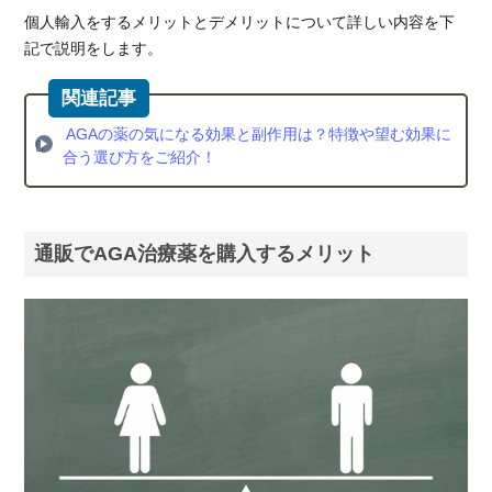
スキ
個人輸入をするメリットとデメリットについて詳しい内容を下
ンク
リニ
記で説明をします。
ック
3.3.
Dク
AGAの薬の気になる効果と副作用は？特徴や望む効果に
リニ
合う選び方をご紹介！
ック
4.
AGA
通販でAGA治療薬を購入するメリット
治療
薬の
処方
が受
けら
れる
クリ
ニッ
クを
比較