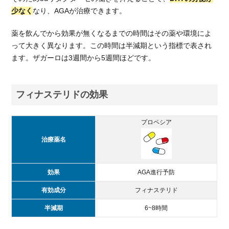
い
少なく
なり、AGAが治療できます。
て
薬を飲んでから効果が無くなるまでの時間はその薬や環境によ
2.1.
ザガ
って大きく異なります。この時間は半減期という指標で表され
ーロ
ます。ザガーロは3週間から5週間ほどです。
2.2.
フィ
フィナステリドの効果
ナス
テリ
ド
プロペシア
2.3.
治療薬名
ポイ
ン
ト：
効果
AGA進行予防
ザガ
ーロ
有効成分
フィナステリド
のほ
うが
半減期
6~8時間
高い