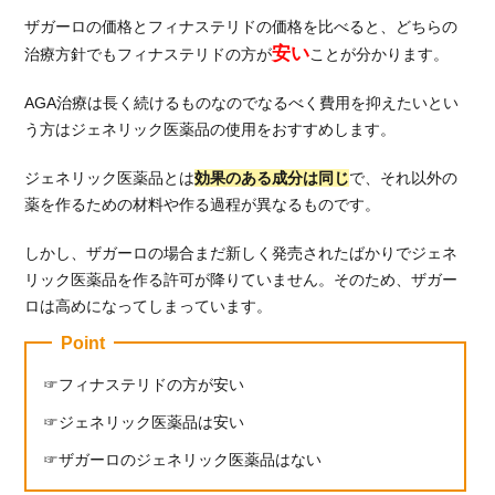
お
ザガーロの価格とフィナステリドの価格を比べると、どちらの
す
安い
治療方針でもフィナステリドの方が
ことが分かります。
す
め
AGA治療は長く続けるものなのでなるべく費用を抑えたいとい
8.
う方はジェネリック医薬品の使用をおすすめします。
総
括：
ジェネリック医薬品とは
効果のある成分は同じ
で、それ以外の
ザガ
薬を作るための材料や作る過程が異なるものです。
ーロ
かフ
しかし、ザガーロの場合まだ新しく発売されたばかりでジェネ
ィナ
リック医薬品を作る許可が降りていません。そのため、ザガー
ステ
ロは高めになってしまっています。
リド
か自
Point
分に
合っ
フィナステリドの方が安い
た治
ジェネリック医薬品は安い
療薬
を選
ザガーロのジェネリック医薬品はない
ぼ