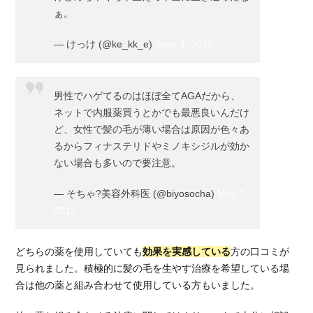
ぁ。
— けっけ (@ke_kk_e)
June 4, 2020
男性でハゲてるのはほぼ全てAGAだから、
ネットで内服薬買うとかでも最悪良いんだけ
ど、女性で髪の毛が薄い場合は原因が色々あ
るからフィナステリドやミノキシジルが効か
ない場合も多いので要注意。
— そちゃ?美容外科医 (@biyosocha)
May 7,
2019
どちらの薬を使用していても
効果を実感している
方の口コミが
見られました。積極的に髪の毛を生やす治療を希望している場
合は他の薬と組み合わせて使用している方もいました。