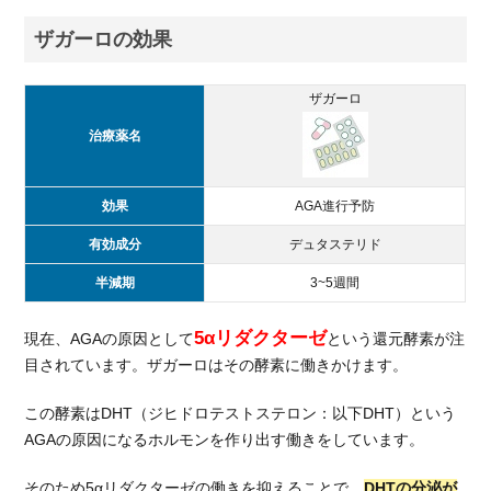
効果
が高
ザガーロの効果
い！
2.
ザガーロ
ザ
ガ
治療薬名
ー
ロ
と
効果
AGA進行予防
フ
有効成分
デュタステリド
ィ
ナ
半減期
3~5週間
ス
テ
5αリダクターゼ
現在、AGAの原因として
という還元酵素が注
リ
目されています。ザガーロはその酵素に働きかけます。
ド
の
料
この酵素はDHT（ジヒドロテストステロン：以下DHT）という
金
AGAの原因になるホルモンを作り出す働きをしています。
に
つ
そのため5αリダクターゼの働きを抑えることで、
DHTの分泌が