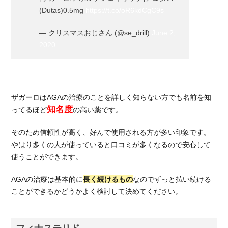
(Dutas)0.5mg
https://t.co/oR6kdCgC9s
— クリスマスおじさん (@se_drill)
June 2,
2020
ザガーロはAGAの治療のことを詳しく知らない方でも名前を知
知名度
ってるほど
の高い薬です。
そのため信頼性が高く、好んで使用される方が多い印象です。
やはり多くの人が使っていると口コミが多くなるので安心して
使うことができます。
AGAの治療は基本的に
長く続けるもの
なのでずっと払い続ける
ことができるかどうかよく検討して決めてください。