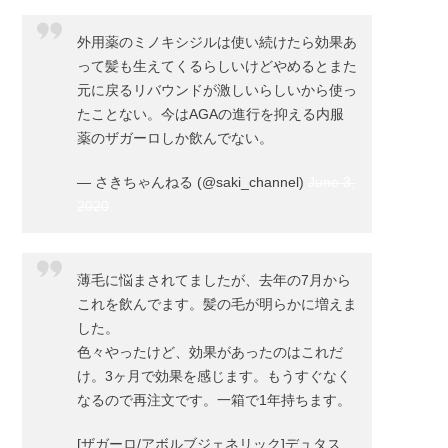
外用薬のミノキシジルは使い続けたら効果あ
って髪も生えてくるらしいけどやめるとまた
元に戻るリバウンドが激しいらしいから使っ
たことない。今はAGAの進行を抑える内服
薬のザガーロしか飲んでない。
— さきちゃんねる (@saki_channel)
June 3,
2020
薄毛に悩まされてましたが、去年の7月から
これを飲んでます。髪の毛が明らかに増えま
した。
色々やったけど、効果があったのはこれだ
け。3ヶ月で効果を感じます。もうすぐなく
なるので再注文です。一箱で1年持ちます。
[ザガーロ/アボルブジェネリック]デュタス