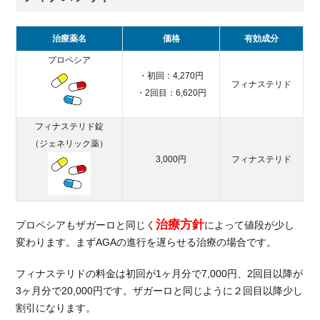
にお
すす
めの
治療薬名
価格
有効成分
AGA
プロペシア
専門
・初回：4,270円
クリ
フィナステリド
ニッ
・2回目：6,620円
ク比
較
フィナステリド錠
（ジェネリック薬）
6.1.
3,000円
フィナステリド
治療
費で
比較
6.2.
治療方針
プロペシアもザガーロと同じく
によって値段が少し
治療
変わります。まずAGAの進行を遅らせる治療の場合です。
内容
で比
フィナステリドの料金は初回が1ヶ月分で7,000円、2回目以降が
較
3ヶ月分で20,000円です。ザガーロと同じように２回目以降少し
6.3.
割引になります。
治療