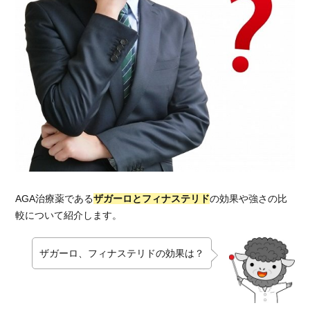
1.1.
ザガ
ーロ
の効
果
1.2.
フィ
ナス
テリ
ドの
効果
1.3.
AGA治療薬である
ザガーロとフィナステリド
の効果や強さの比
ポイ
較について紹介します。
ン
ト：
ザガーロ、フィナステリドの効果は？
ザガ
ーロ
のほ
うが