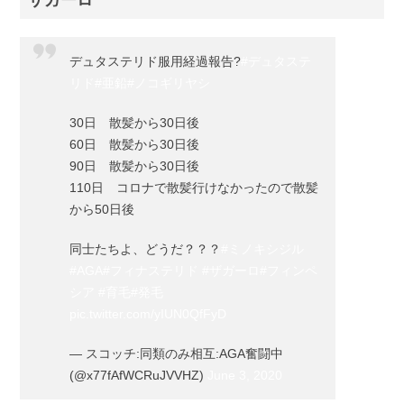
ザガーロ
デュタステリド服用経過報告?
#デュタステ
リド
#亜鉛
#ノコギリヤシ
30日 散髪から30日後
60日 散髪から30日後
90日 散髪から30日後
110日 コロナで散髪行けなかったので散髪
から50日後
同士たちよ、どうだ？？？
#ミノキシジル
#AGA
#フィナステリド
#ザガーロ
#フィンペ
シア
#育毛
#発毛
pic.twitter.com/yIUN0QfFyD
— スコッチ:同類のみ相互:AGA奮闘中
(@x77fAfWCRuJVVHZ)
June 3, 2020