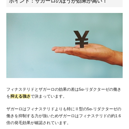
ポイント：ザガーロのほうが効果が高い！
3.2.
フィ
ナス
テリ
ド
3.3.
どち
らも
評判
はい
い！
4.
フィナステリドとザガーロの効果の差は5α-リダクターゼの働き
ザ
ガ
を
抑える強さ
で決まっています。
ー
ロ
ザガーロはフィナステリドよりも特にⅡ型の5α-リダクターゼの
と
働きを抑制する力が強いためザガーロはフィナステリドの約1.6
フ
倍の発毛効果が確認されています。
ィ