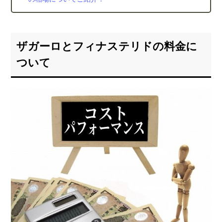
せに
注意
4.3.
ポイ
ザガーロとフィナステリドの料金に
ン
ついて
ト：
安全
のた
め専
門ク
リニ
ック
の受
診を
おす
す
め！
5.
ザガ
ーロ