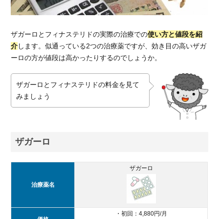
かフ
ィナ
ステ
リド
ザガーロとフィナステリドの実際の治療での
使い方と値段を紹
かの
介
します。似通っている2つの治療薬ですが、効き目の高いザガ
判断
ーロの方が値段は高かったりするのでしょうか。
にお
すす
ザガーロとフィナステリドの料金を見て
めの
AGA
みましょう
専門
クリ
ニッ
ク紹
ザガーロ
介！
5.1.
ザガーロ
湘南
AGA
治療薬名
クリ
ニッ
・初回：4,880円/月
ク