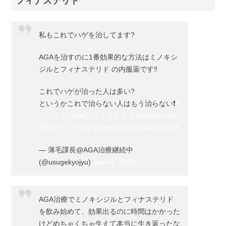
フィナステリド
私もこれでハゲを治してます?
AGAを治すのに1番効果的な方法はミノキシ
ジルとフィナステリド の内服薬です‼️
これでハゲが治った人は多い?
というかこれで治らない人はもう治らない❗️
#
ミノキシジル
#フィナステリド
#AGA
#ハゲ
#
薄毛
#フィナロイド
https://t.co/EAW31LKo2B
— 薄毛課長@AGA治療継続中
(@usugekyojyu)
June 4, 2020
AGA治療でミノキシジルとフィナステリド
を飲み始めて、効果出るのに時間はかかった
けどめちゃくちゃ生えて本当に生き返ったな