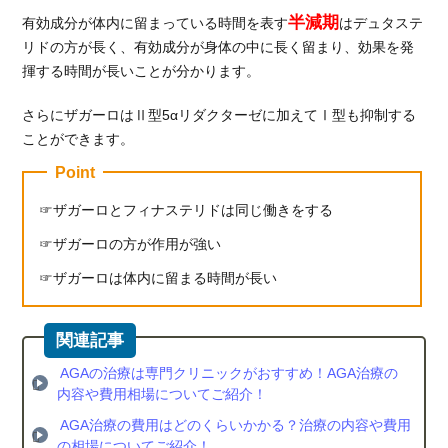
ナ
半減期
有効成分が体内に留まっている時間を表す
はデュタステ
ス
リドの方が長く、有効成分が身体の中に長く留まり、効果を発
テ
揮する時間が長いことが分かります。
リ
ド
さらにザガーロはⅡ型5αリダクターゼに加えてⅠ型も抑制する
を
使
ことができます。
う
Point
際
の
ザガーロとフィナステリドは同じ働きをする
注
意
ザガーロの方が作用が強い
点
ザガーロは体内に留まる時間が長い
4.1.
副作
用が
ある
AGAの治療は専門クリニックがおすすめ！AGA治療の
4.2.
内容や費用相場についてご紹介！
飲み
AGA治療の費用はどのくらいかかる？治療の内容や費用
合わ
の相場についてご紹介！