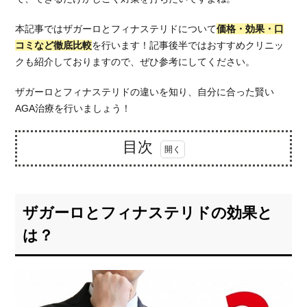
本記事ではザガーロとフィナステリドについて
価格・効果・口
コミなど徹底比較
を行います！記事後半ではおすすめクリニッ
クも紹介しておりますので、ぜひ参考にしてください。
ザガーロとフィナステリドの違いを知り、自分に合った賢い
AGA治療を行いましょう！
目次
1.
ザガ
ーロ
ザガーロとフィナステリドの効果と
とフ
ィナ
は？
ステ
リド
の効
果と
は？