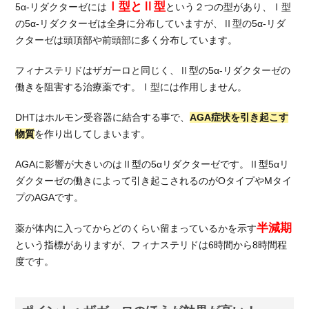
Ⅰ型とⅡ型
5α-リダクターゼには
という２つの型があり、Ⅰ型
3.
の5α-リダクターゼは全身に分布していますが、Ⅱ型の5α-リダ
ザ
ガ
クターゼは頭頂部や前頭部に多く分布しています。
ー
ロ
フィナステリドはザガーロと同じく、Ⅱ型の5α-リダクターゼの
と
働きを阻害する治療薬です。Ⅰ型には作用しません。
フ
ィ
DHTはホルモン受容器に結合する事で、
AGA症状を引き起こす
ナ
物質
を作り出してしまいます。
ス
テ
AGAに影響が大きいのはⅡ型の5αリダクターゼです。Ⅱ型5αリ
リ
ダクターゼの働きによって引き起こされるのがOタイプやMタイ
ド
プのAGAです。
の
評
半減期
判
薬が体内に入ってからどのくらい留まっているかを示す
と
という指標がありますが、フィナステリドは6時間から8時間程
は
度です。
3.1.
ザガ
ーロ