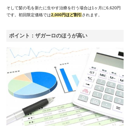
院の
そして髪の毛を新たに生やす治療を行う場合は1ヶ月に6,620円
展開
です。初回限定価格では
2,000円ほど割引
されます。
数を
比較
7.
ポイント：ザガーロのほうが高い
ク
リ
ニ
ッ
ク
に
通
え
な
い
人
は
育
毛
剤
が