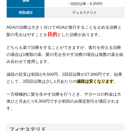
価格
・2回目以降：8,350円
5.2.
有効成分
デュタステリド
AGA
スキ
ンク
AGAの治療は大きく分けてAGAが進行することを止める治療と
リニ
目的
髪の毛をはやすことを
とした治療があります。
ック
どちらも薬で治療をすることができますが、進行を抑える治療
5.3.
Dク
の場合は1種類の薬、髪の毛を生やす治療の場合は複数の薬を組
リニ
み合わせて使用します。
ック
値段の目安は初回が9,500円、2回目以降が27,000円です。結果
6.
として、2回目以降は少し1月あたりの
値段は安くなります
。
ザガ
ーロ
一方積極的に髪を生やす治療を行うとき、ザガーロの料金は大
かフ
ィナ
体ひと月あたり8,350円ですが初回のみ限定割引が適応されま
ステ
す。
リド
かの
判断
フィナステリド