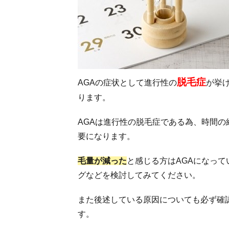
る
3.2.
治療
薬で
AGA
の進
行を
脱毛症
AGAの症状として進行性の
が挙
抑制
する
ります。
3.3.
AGAは進行性の脱毛症である為、時間
AGA
は早
要になります。
期の
治療
毛量が減った
と感じる方はAGAになっ
が肝
グなどを検討してみてください。
心
4.
また後述している原因についても必ず確
AGA
す。
の治
療に