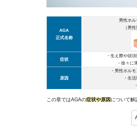
の脱毛
1.2.
男性ホル
AGA
（男性
の原
AGA
因
正式名称
は？
1.2.1.
・生え際や頭頂
男性ホ
症状
・徐々に
ルモン
バラン
・男性ホルモ
スの乱
原因
・生活
れ
1.2.2.
この章ではAGAの
症状や原因
について解
遺伝に
よる影
響
2.
AGA
の原