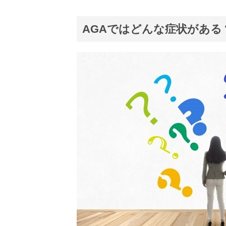
因と
なり
AGAではどんな症状がある
やす
い生
活習
慣に
つい
て
2.1.
不規
則な
生活
2.2.
偏っ
た食
生活
2.3.
過度
の飲