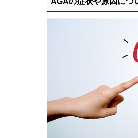
AGAの症状や原因につ
状や
原因
につ
いて
1.1.
AGA
では
どん
な症
状が
あ
る？
1.1.1.
進行性
の脱毛
症
1.1.2.
頭頂部
や額の
生え際