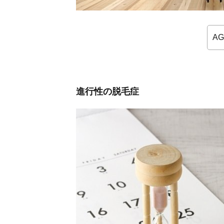
酒や
喫煙
3.
A
AGA
の原
因に
は早
めの
進行性の脱毛症
アプ
ロー
チを
3.1.
カウ
ンセ
リン
グは
無料
でも
受け
られ