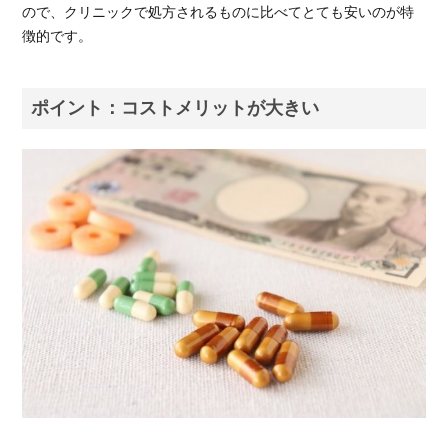
総
ので、クリニックで処方されるものに比べてとても安いのが特
括：
徴的です。
オオ
サカ
堂で
ポイント：コストメリットが大きい
ザガ
ーロ
は購
入で
きな
いが
同等
の治
療薬
は購
入可
能