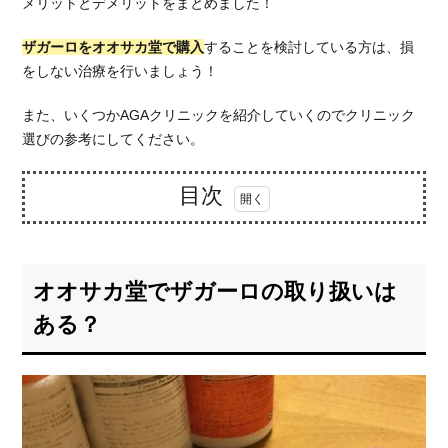
メリットとデメリットをまとめました！
ザガーロをオオサカ堂で購入
することを検討している方は、損
をしない治療を行いましょう！
また、いくつかAGAクリニックを紹介していくのでクリニック
選びの参考にしてください。
目次
1.
オオ
サカ
オオサカ堂でザガーロの取り扱いは
堂で
ザガ
ある？
ーロ
の取
り扱
いは
あ
る？