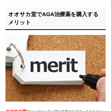
すめ
の
オオサカ堂でAGA治療薬を購入する
AGA
クリ
メリット
ニッ
クを
紹
介！
4.1.
AGA
スキ
ンク
リニ
ック
4.2.
湘南
AGA
クリ
ニッ
ク