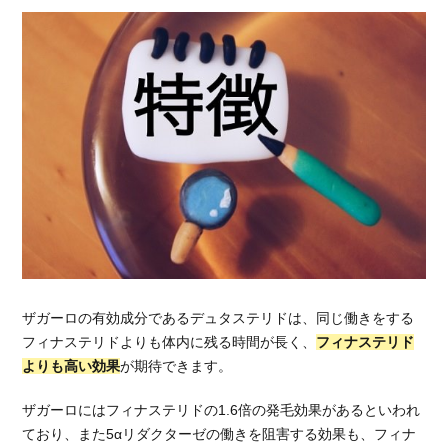
に対
し多
くな
る
3.3.
正し
い
AGA
治療
か判
断が
難し
い
3.4.
ザガーロの有効成分であるデュタステリドは、同じ働きをする
ポイ
フィナステリドよりも体内に残る時間が長く、
フィナステリド
ン
よりも高い効果
が期待できます。
ト：
リス
ザガーロにはフィナステリドの1.6倍の発毛効果があるといわれ
クを
ており、また5αリダクターゼの働きを阻害する効果も、フィナ
回避