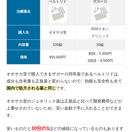
ベルトリド
ザガーロ
リ
ニ
治療薬名
ッ
ク
AGAスキン
に
購入先
オオサカ堂
通
クリニック
え
内容量
100錠
30錠
な
初回：5,300円
い
価格
約5,000円
人
2回目：9,500円
は
育
オオサカ堂で購入できるザガーロ同等薬であるベルトリドは、
毛
成分も含有量も正規薬と変わらないので、効能も安全性も全て
剤
国内で処方される薬と同じ
です。
が
お
オオサカ堂のジェネリック薬は正規品と比べて開発費用などが
す
上乗せされていないため、安い金額で手に入れることができま
す
す。
め
7.
10分の1
安いものだと
ほどの値段になっているものもあります