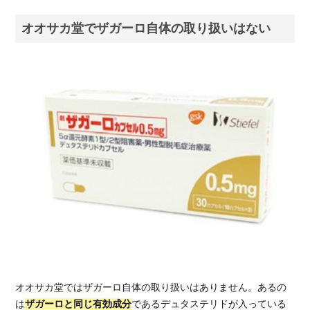
の特
徴
オオサカ堂でザガーロ自体の取り扱いはない
2.
オオ
サカ
堂で
AGA
治療
薬を
購入
する
メリ
ット
2.1.
通院
する
必要
がな
い
オオサカ堂ではザガーロ自体の取り扱いはありません。あるの
は
ザガーロと同じ有効成分
であるデュタステリドが入っている
2.2.