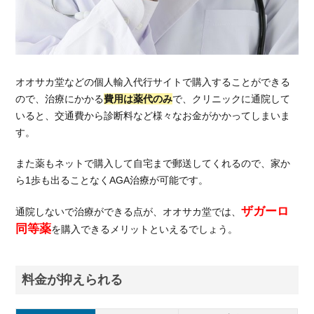
比
較！
5.1.
治療
費で
オオサカ堂などの個人輸入代行サイトで購入することができる
比較
ので、治療にかかる
費用は薬代のみ
で、クリニックに通院して
いると、交通費から診断料など様々なお金がかかってしまいま
5.2.
治療
す。
内容
で比
また薬もネットで購入して自宅まで郵送してくれるので、家か
較
ら1歩も出ることなくAGA治療が可能です。
5.3.
ザガーロ
通院しないで治療ができる点が、オオサカ堂では、
治療
同等薬
院の
を購入できるメリットといえるでしょう。
展開
数を
比較
料金が抑えられる
6.
ク