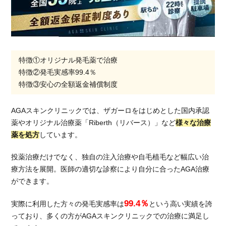
特徴①オリジナル発毛薬で治療
特徴②発毛実感率99.4％
特徴③安心の全額返金補償制度
AGAスキンクリニックでは、ザガーロをはじめとした国内承認
薬やオリジナル治療薬「Riberth（リバース）」など
様々な治療
薬を処方
しています。
投薬治療だけでなく、独自の注入治療や自毛植毛など幅広い治
療方法を展開。医師の適切な診察により自分に合ったAGA治療
ができます。
99.4％
実際に利用した方々の発毛実感率は
という高い実績を誇
っており、多くの方がAGAスキンクリニックでの治療に満足し