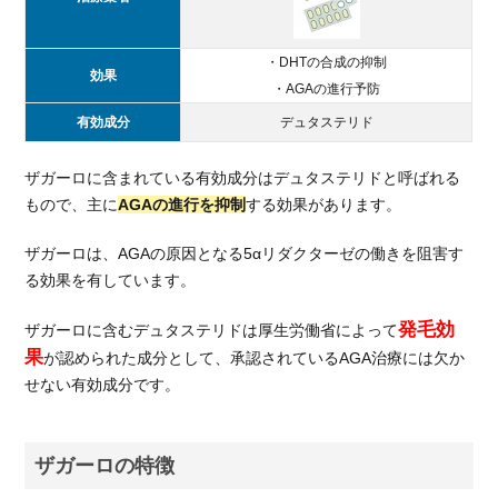
薬を
購入
・DHTの合成の抑制
する
効果
デメ
・AGAの進行予防
リッ
有効成分
デュタステリド
ト
3.1.
ザガーロに含まれている有効成分はデュタステリドと呼ばれる
副作
もので、主に
AGAの進行を抑制
する効果があります。
用の
リス
ザガーロは、AGAの原因となる5αリダクターゼの働きを阻害す
ク有
る効果を有しています。
3.2.
デュ
発毛効
ザガーロに含むデュタステリドは厚生労働省によって
タス
果
が認められた成分として、承認されているAGA治療には欠か
テリ
せない有効成分です。
ド服
用量
が
ザガーロの特徴
AGA
用途