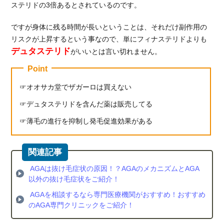
ステリドの3倍あるとされているのです。
する
た
め、
ですが身体に残る時間が長いということは、それだけ副作用の
専門
リスクが上昇するという事なので、単にフィナステリドよりも
クリ
デュタステリド
がいいとは言い切れません。
ニッ
Point
クの
受診
オオサカ堂でザガーロは買えない
がお
すす
デュタステリドを含んだ薬は販売してる
め
薄毛の進行を抑制し発毛促進効果がある
4.
ザガ
ーロ
等の
AGAは抜け毛症状の原因！？AGAのメカニズムとAGA
AGA
以外の抜け毛症状をご紹介！
治療
薬を
AGAを相談するなら専門医療機関がおすすめ！おすすめ
処方
のAGA専門クリニックをご紹介！
する
おす