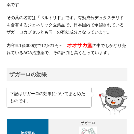
薬です。
料金
が抑
その薬の名前は「ベルトリド」です。有効成分デュタステリド
えら
れる
を含有するジェネリック医薬品で、日本国内で承認されている
ザガーロカプセルとも同一の有効成分となっています。
2.3.
ポイ
オオサカ堂
内容量1箱300錠で12,921円～、
の中でもかなり売
ン
れているAGA治療薬で、その評判も高くなっています。
ト：
コス
トメ
リッ
ザガーロの効果
トが
大き
い
下記はザガーロの効果についてまとめた
ものです。
3.
オオ
サカ
堂で
ザガーロ
AGA
治療
治療薬名