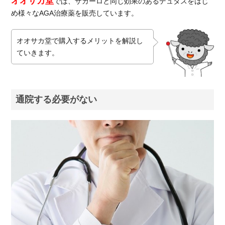
オオサカ堂
では、ザガーロと同じ効果のあるデュタスをはじ
め様々なAGA治療薬を販売しています。
4.3.
Dク
リニ
オオサカ堂で購入するメリットを解説し
ック
ていきます。
5.
ザガ
ーロ
等の
通院する必要がない
AGA
治療
薬を
処方
する
おす
すめ
の
AGA
クリ
ニッ
クを