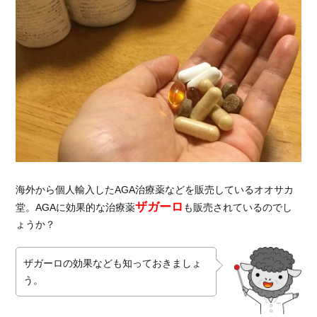
1.1.
オオ
サカ
堂で
ザガ
ーロ
自体
の取
り扱
いは
ない
海外から個人輸入したAGA治療薬などを販売しているオオサカ
1.2.
ザガーロ
堂。AGAに効果的な治療薬
も販売されているのでし
ザガ
ーロ
ょうか？
の効
果
ザガーロの効果なども知っておきましょ
1.3.
う。
ザガ
ーロ