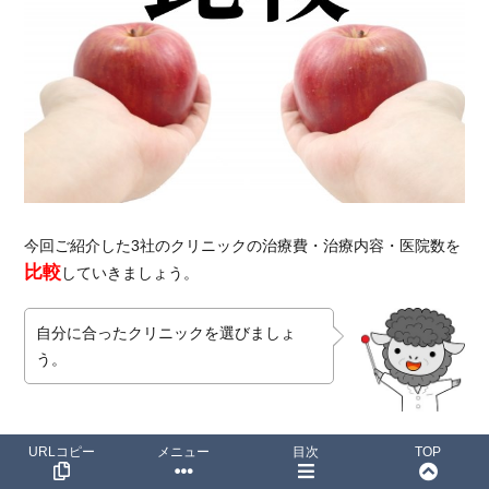
今回ご紹介した3社のクリニックの治療費・治療内容・医院数を
比較
していきましょう。
自分に合ったクリニックを選びましょ
う。
URLコピー
メニュー
目次
TOP
治療費で比較