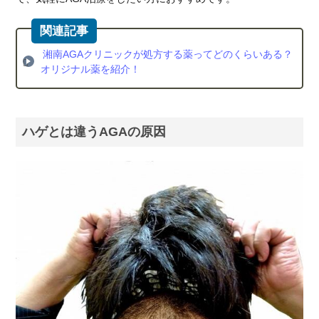
クの
薬の
種類
湘南AGAクリニックが処方する薬ってどのくらいある？
2.3.
オリジナル薬を紹介！
湘南
AGA
クリ
ニッ
ハゲとは違うAGAの原因
クの
薬の
費用
3.
湘南
AGA
クリ
ニッ
クの
薬費
用の
全額