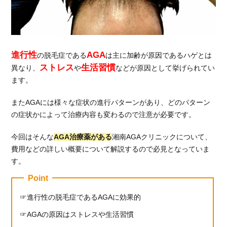
返金
制度
3.1.
湘南
進行性
AGA
AGA
の脱毛症である
は主に加齢が原因であるハゲとは
クリ
ストレス
生活習慣
異なり、
や
などが原因として挙げられてい
ニッ
ます。
クの
薬購
またAGAには様々な症状の進行パターンがあり、どのパターン
入時
の症状かによって治療内容も変わるので注意が必要です。
の安
心全
今回はそんな
AGA治療薬がある
湘南AGAクリニックについて、
額返
費用などの詳しい概要について解説するので必見となっていま
金制
度
す。
3.2.
Point
湘南
進行性の脱毛症であるAGAに効果的
AGA
クリ
AGAの原因はストレスや生活習慣
ニッ