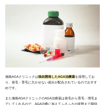
イン診
療とは
4.2.2.
オンラ
イン診
療で薬
を安く
購入
4.2.3.
オンラ
イン診
療簡単
6つの
ステッ
プ
湘南AGAクリニックは
独自開発したAGA治療薬
を採用してお
り、発毛・育毛に欠かせない成分が配合されているのでおすす
5.
めです。
湘南
AGA
また湘南AGAクリニックのAGA治療薬は発毛から育毛・増毛ま
クリ
ニッ
でしてくれるので、AGA治療に加えてふさふさの状態まで期待