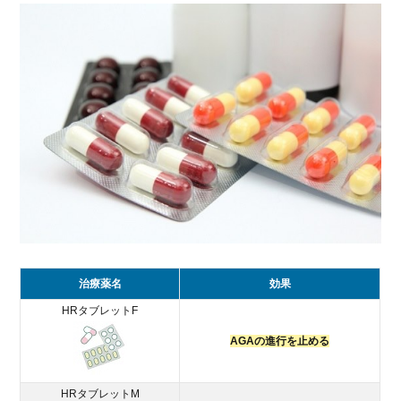
6.
湘南
AGA
クリ
ニッ
ク以
外の
AGA
クリ
ニッ
クを
比較
6.1.
医院
治療薬名
効果
数で
HRタブレットF
比較
AGAの進行を止める
6.2.
治療
費用
HRタブレットM