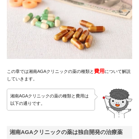
湘南
AGA
クリ
ニッ
クの
治療
の流
れ
4.2.
湘南
費用
AGA
この章では湘南AGAクリニックの薬の種類と
について解説
クリ
していきます。
ニッ
クの
湘南AGAクリニックの薬の種類と費用は
オン
以下の通りです。
ライ
ン診
療
4.2.1.
湘南AGAクリニックの薬は独自開発の治療薬
オンラ