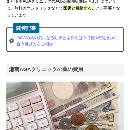
育
また湘南AGAクリニックのAGA治療薬の組み合わせについて
毛
は、無料カウンセリングなどで
医師と相談する
ことが重要とな
剤
っています。
が
お
す
す
AGAの薬の気になる効果と副作用は？特徴や望む効果に
め
合う選び方をご紹介！
8.
総
括：
湘南AGAクリニックの薬の費用
湘南
AGA
クリ
ニッ
クの
薬で
AGA
治療
を