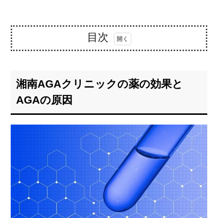
目次
1.
湘南
AGA
湘南AGAクリニックの薬の効果と
クリ
ニッ
AGAの原因
クの
薬の
効果
と
AGA
の原
因
1.1.
湘南
AGA
クリ