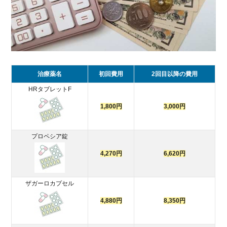
治療薬名
初回費用
2回目以降の費用
HRタブレットF
1,800円
3,000円
プロペシア錠
4,270円
6,620円
ザガーロカプセル
4,880円
8,350円