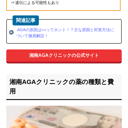
クの
遺伝による可能性もあり
全額
返金
制度
の条
AGAの原因は○○ってホント！？主な原因と対策方法に
件
ついて徹底解説！
4.
湘南
AGA
湘南AGAクリニックの公式サイト
クリ
ニッ
クの
治療
湘南AGAクリニックの薬の種類と費
の流
れと
用
オン
ライ
ン診
療
4.1.