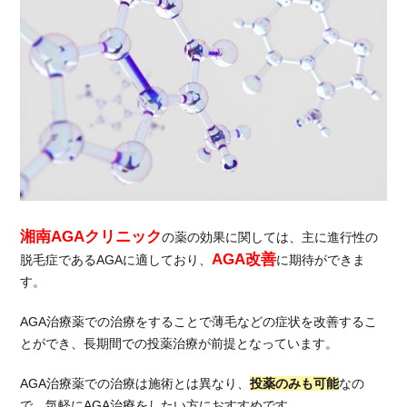
薬の
種類
と費
用
2.1.
湘南
AGA
クリ
ニッ
クの
薬は
独自
湘南AGAクリニック
の薬の効果に関しては、主に進行性の
開発
AGA改善
脱毛症であるAGAに適しており、
に期待ができま
の治
す。
療薬
AGA治療薬での治療をすることで薄毛などの症状を改善するこ
2.2.
湘南
とができ、長期間での投薬治療が前提となっています。
AGA
クリ
AGA治療薬での治療は施術とは異なり、
投薬のみも可能
なの
ニッ
で、気軽にAGA治療をしたい方におすすめです。