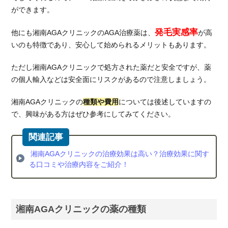
ク以
ができます。
外の
評判
発毛実感率
他にも湘南AGAクリニックのAGA治療薬は、
が高
の良
いのも特徴であり、安心して始められるメリットもあります。
い
AGA
ただし湘南AGAクリニックで処方された薬だと安全ですが、薬
クリ
の個人輸入などは安全面にリスクがあるので注意しましょう。
ニッ
ク紹
湘南AGAクリニックの
種類や費用
については後述していますの
介
で、興味がある方はぜひ参考にしてみてください。
5.1.
AGA
スキ
ンク
湘南AGAクリニックの治療効果は高い？治療効果に関す
リニ
る口コミや治療内容をご紹介！
ック
5.2.
Dク
湘南AGAクリニックの薬の種類
リニ
ック