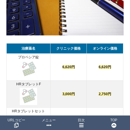
治療薬名
クリニック価格
オンライン価格
プロペシア錠
6,620円
6,620円
HRタブレットF
3,000円
2,750円
HRタブレットセット
URLコピー
メニュー
目次
TOP
13,030円～
11,730円～