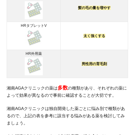
で比
較
髪の毛の量を増やす
6.3.
治療
HRタブレットV
内容
太く強くする
で比
較
7.
HR外用薬
ク
男性用の育毛剤
リ
ニ
ッ
ク
多数
湘南AGAクリニックの薬は
の種類があり、それぞれの薬に
に
よって効果が異なるので事前に確認することが大切です。
通
え
湘南AGAクリニックは独自開発した薬ごとに悩み別で種類があ
な
るので、上記の表を参考に該当する悩みがある薬を検討してみ
い
人
ましょう。
は