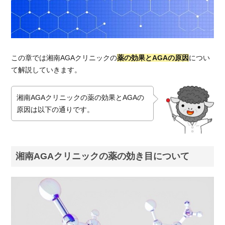
ニッ
クの
薬の
効き
目に
この章では湘南AGAクリニックの
薬の効果とAGAの原因
につい
つい
て解説していきます。
て
1.2.
湘南AGAクリニックの薬の効果とAGAの
ハゲ
とは
原因は以下の通りです。
違う
AGA
の原
因
湘南AGAクリニックの薬の効き目について
2.
湘南
AGA
クリ
ニッ
クの